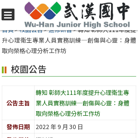
跳
至
選
主
首頁
>
校園公告
>
進修研習
>
轉知 彰師大111年度提
單
要
升心理衛生專業人員實務訓練─創傷與心靈：身體
內
取向榮格心理分析工作坊
容
校園公告
區
轉知 彰師大111年度提升心理衛生專
公告主旨
業人員實務訓練─創傷與心靈：身體
取向榮格心理分析工作坊
發佈日期
2022 年 9 月 30 日