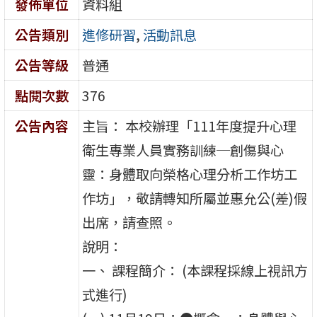
發佈單位
資料組
公告類別
進修研習
,
活動訊息
公告等級
普通
點閱次數
376
公告內容
主旨： 本校辦理「111年度提升心理
衛生專業人員實務訓練─創傷與心
靈：身體取向榮格心理分析工作坊工
作坊」，敬請轉知所屬並惠允公(差)假
出席，請查照。
說明：
一、 課程簡介： (本課程採線上視訊方
式進行)