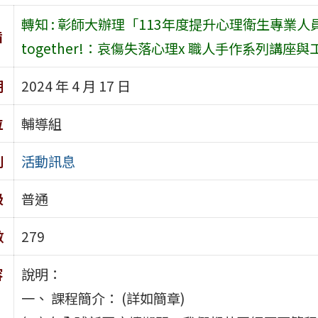
轉知 : 彰師大辦理「113年度提升心理衛生專業人
旨
together!：哀傷失落心理x 職人手作系列講座
期
2024 年 4 月 17 日
位
輔導組
別
活動訊息
級
普通
數
279
容
說明：
一、 課程簡介： (詳如簡章)