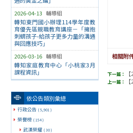
通的黃金之鑰」
2026-04-13
輔導組
轉知東門國小辦理114學年度教
育優先區親職教育講座－「擁抱
刺蝟孩子-給孩子更多力量的溝通
與回應技巧」
相關附
2026-03-16
輔導組
轉知家庭教育中心「小桃家3月
課程資訊」
【2
【2
依公告類別彙總
行政公告
( 5,901 )
榮譽榜
( 154 )
武漢榮耀
( 30 )