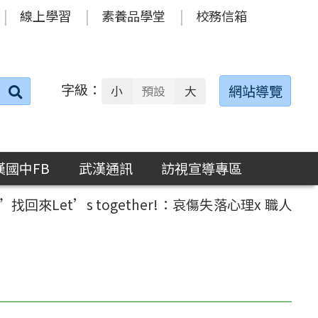
線上學習
素養品學堂
校務信箱
字級：
送出
網站導覽
小
預設
大
搜
尋：
漢國中FB
武漢通訊
訪視宣導專區
來Let’s together!：哀傷失落心理x 職人