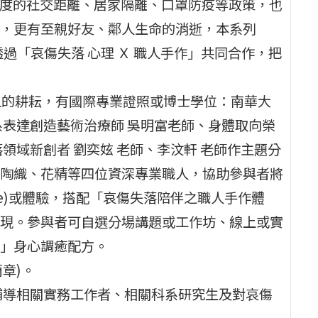
程度的社交距離、居家隔離、口罩防疫等政策，也
，更有至親好友、鄰人生命的消逝，本系列
期能透過「哀傷失落 心理 Ｘ 職人手作」共同合作，把
以上的耕耘，有國際專業證照或博士學位：南華大
系表達創造藝術治療師 吳明富老師、身體取向榮
領域新創者 劉奕妶 老師、李汶軒 老師作主題分
陶織、花精等四位資深專業職人，協助參與者將
ge)或體驗，搭配「哀傷失落陪伴之職人手作體
現。參與者可自選分場講題或工作坊、線上或實
」身心調癒配方。
簡章)。
輔導相關實務工作者、相關科系研究生及對哀傷