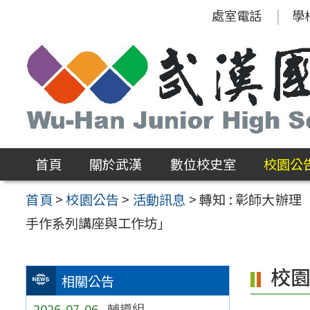
跳
處室電話
學
至
主
要
內
容
區
首頁
關於武漢
數位校史室
校園公
首頁
>
校園公告
>
活動訊息
>
轉知 : 彰師大辦理
手作系列講座與工作坊」
校
相關公告
2026-07-06
輔導組