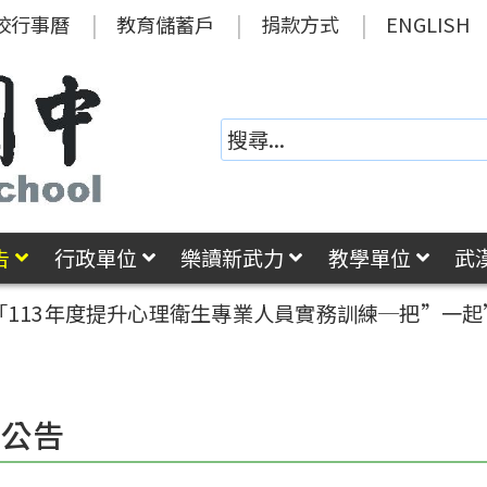
校行事曆
教育儲蓄戶
捐款方式
ENGLISH
告
行政單位
樂讀新武力
教學單位
武
「113年度提升心理衛生專業人員實務訓練─把”一起”找回
園公告