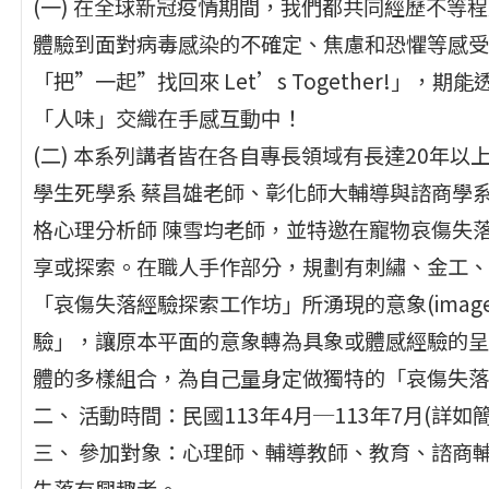
(一) 在全球新冠疫情期間，我們都共同經歷不等
體驗到面對病毒感染的不確定、焦慮和恐懼等感受
「把”一起”找回來 Let’s Together!」，
「人味」交織在手感互動中！
(二) 本系列講者皆在各自專長領域有長達20年
學生死學系 蔡昌雄老師、彰化師大輔導與諮商學
格心理分析師 陳雪均老師，並特邀在寵物哀傷失落
享或探索。在職人手作部分，規劃有刺繡、金工、
「哀傷失落經驗探索工作坊」所湧現的意象(ima
驗」，讓原本平面的意象轉為具象或體感經驗的呈
體的多樣組合，為自己量身定做獨特的「哀傷失落
二、 活動時間：民國113年4月─113年7月(詳如
三、 參加對象：心理師、輔導教師、教育、諮商
失落有興趣者。