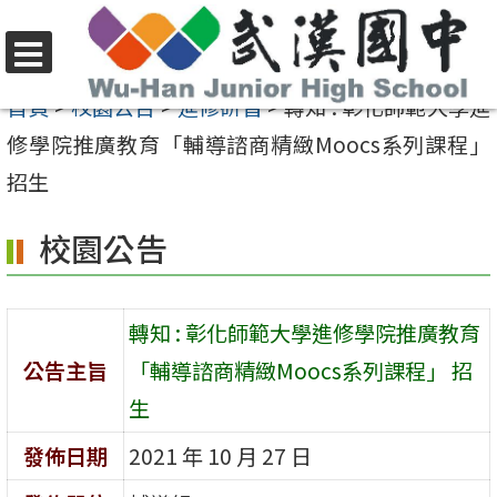
跳
至
選
主
首頁
>
校園公告
>
進修研習
>
轉知 : 彰化師範大學進
單
要
修學院推廣教育「輔導諮商精緻Moocs系列課程」
內
招生
容
校園公告
區
轉知 : 彰化師範大學進修學院推廣教育
公告主旨
「輔導諮商精緻Moocs系列課程」 招
生
發佈日期
2021 年 10 月 27 日