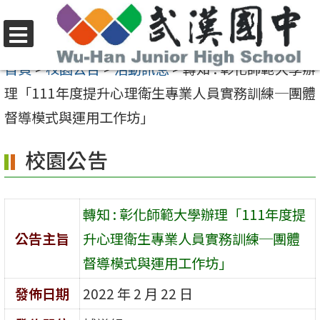
跳
至
選
主
首頁
>
校園公告
>
活動訊息
>
轉知 : 彰化師範大學辦
單
要
理「111年度提升心理衛生專業人員實務訓練─團體
內
督導模式與運用工作坊」
容
校園公告
區
轉知 : 彰化師範大學辦理「111年度提
公告主旨
升心理衛生專業人員實務訓練─團體
督導模式與運用工作坊」
發佈日期
2022 年 2 月 22 日