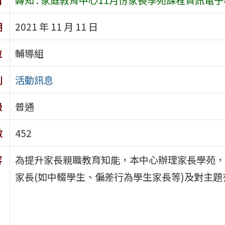
期
2021 年 11 月 11 日
位
輔導組
別
活動訊息
級
普通
數
452
容
為提升家長親職教育知能，本中心辦理家長學苑，
家長(如中輟學生、偏差行為學生家長等)及對主