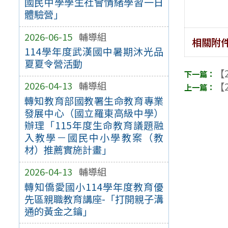
國民中學學生社會情緒學習一日
體驗營」
2026-06-15
輔導組
相關附
114學年度武漢國中暑期沐光品
夏夏令營活動
【2
2026-04-13
輔導組
【2
轉知教育部國教署生命教育專業
發展中心（國立羅東高級中學）
辦理「115年度生命教育議題融
入教學－國民中小學教案（教
材）推薦實施計畫」
2026-04-13
輔導組
轉知僑愛國小114學年度教育優
先區親職教育講座-「打開親子溝
通的黃金之鑰」