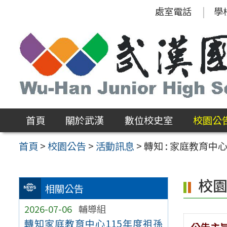
跳
處室電話
學
至
主
要
內
容
區
首頁
關於武漢
數位校史室
校園公
首頁
>
校園公告
>
活動訊息
>
轉知 : 家庭教育
校
相關公告
2026-07-06
輔導組
轉知家庭教育中心115年度祖孫
公告主