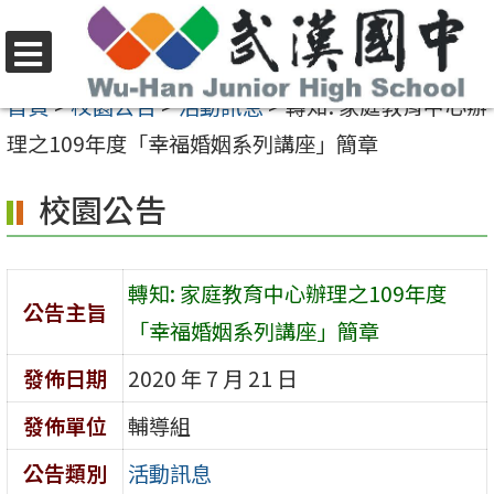
跳
至
選
主
首頁
>
校園公告
>
活動訊息
>
轉知: 家庭教育中心辦
單
要
理之109年度「幸福婚姻系列講座」簡章
內
校園公告
容
區
轉知: 家庭教育中心辦理之109年度
公告主旨
「幸福婚姻系列講座」簡章
發佈日期
2020 年 7 月 21 日
發佈單位
輔導組
公告類別
活動訊息