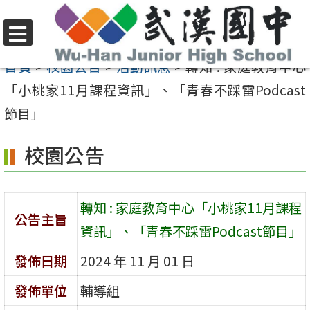
跳
至
選
主
首頁
>
校園公告
>
活動訊息
>
轉知 : 家庭教育中心
單
要
「小桃家11月課程資訊」、「青春不踩雷Podcast
內
節目」
容
校園公告
區
轉知 : 家庭教育中心「小桃家11月課程
公告主旨
資訊」、「青春不踩雷Podcast節目」
發佈日期
2024 年 11 月 01 日
發佈單位
輔導組