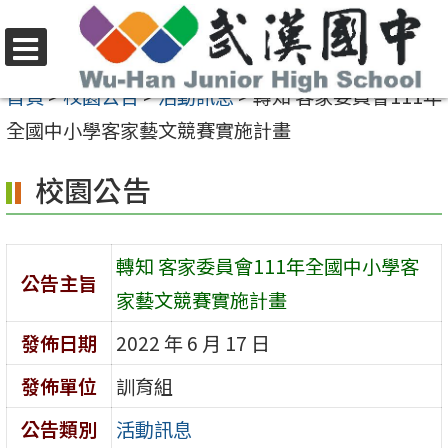
跳
至
選
主
首頁
>
校園公告
>
活動訊息
>
轉知 客家委員會111年
單
要
全國中小學客家藝文競賽實施計畫
內
校園公告
容
區
轉知 客家委員會111年全國中小學客
公告主旨
家藝文競賽實施計畫
發佈日期
2022 年 6 月 17 日
發佈單位
訓育組
公告類別
活動訊息