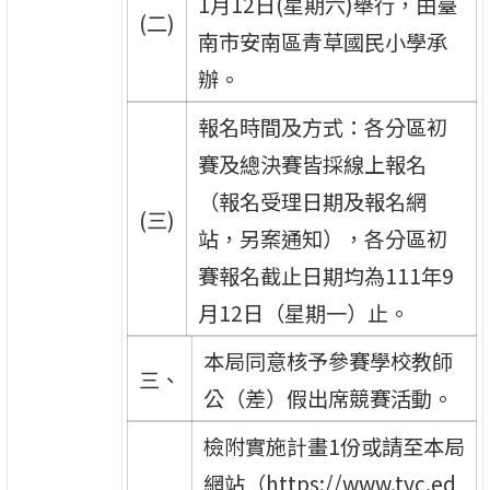
1月12日(星期六)舉行，由臺
(二)
南市安南區青草國民小學承
辦。
報名時間及方式：各分區初
賽及總決賽皆採線上報名
（報名受理日期及報名網
(三)
站，另案通知），各分區初
賽報名截止日期均為111年9
月12日（星期一）止。
本局同意核予參賽學校教師
三、
公（差）假出席競賽活動。
檢附實施計畫1份或請至本局
網站（https://www.tyc.ed