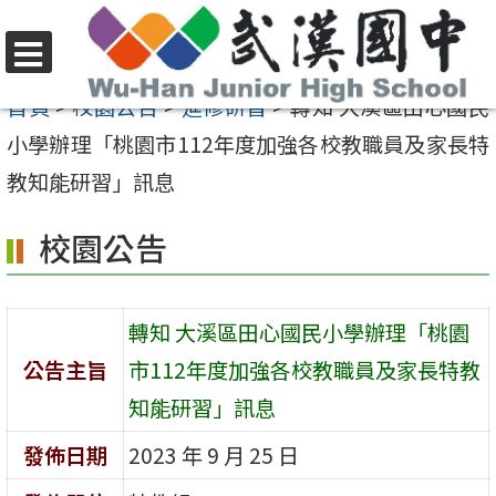
跳
至
選
主
首頁
>
校園公告
>
進修研習
>
轉知 大溪區田心國民
單
要
小學辦理「桃園市112年度加強各校教職員及家長特
內
教知能研習」訊息
容
校園公告
區
轉知 大溪區田心國民小學辦理「桃園
公告主旨
市112年度加強各校教職員及家長特教
知能研習」訊息
發佈日期
2023 年 9 月 25 日