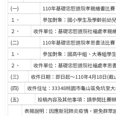
(一)
110年基礎忠恕道院孝親繪畫比賽
１、
參加對象：國小學生及學齡前幼
２、
收件單位：基礎忠恕道院社福處孝親
(二)
110年基礎忠恕道院孝思書法比賽
１、
參加對象：國高中組、大專組學
２、
收件單位：基礎忠恕道院社福處孝思
(三)
收件日期：即日起〜110年4月18日(
(四)
收件住址：33348桃園市龜山區兔坑里大棟
(五)
投稿內容及其他事項：請參閱比賽
表揚說明：因應新冠肺炎疫情，避免群聚