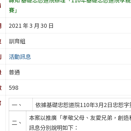
旨
賽」
期
2021 年 3 月 30 日
位
訓育組
別
活動訊息
級
普通
數
598
容
一、
依據基礎忠恕道院110年3月2日忠恕字第
本案以推廣「孝敬父母、友愛兄弟，創造
二、
訊息分別說明如下：