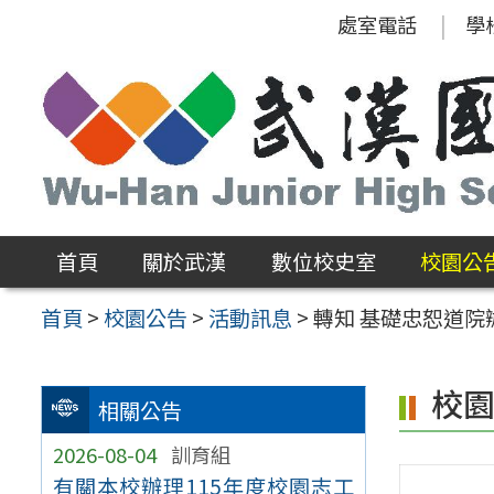
跳
處室電話
學
至
主
要
內
容
區
首頁
關於武漢
數位校史室
校園公
首頁
>
校園公告
>
活動訊息
>
轉知 基礎忠恕道院
校
相關公告
2026-08-04
訓育組
有關本校辦理115年度校園志工