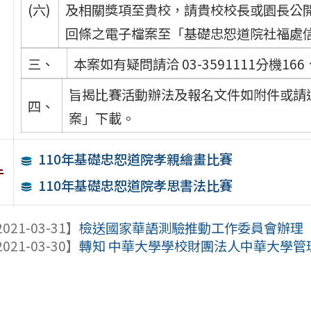
(六)
及相關獎項至貴校，請貴校校長或園長公
回條之電子檔案至「基礎忠恕道院社福處信箱：we
三、
本案如有疑問請洽 03-3591111分機166、
旨揭比賽活動辦法及報名文件如附件或請逕
四、
案」下載。
110年基礎忠恕道院孝親繪畫比賽
件
110年基礎忠恕道院孝思書法比賽
021-03-31】
檢送國家華語測驗推動工作委員會辦理「華語
021-03-30】
轉知 中華大學學校財團法人中華大學管理學