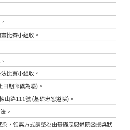
兒。
繪畫比賽小組收。
生。
書法比賽小組收。
截止日期郵戳為憑)。
山路111號 (基礎忠恕道院)。
辦法。
感染，領獎方式調整為由基礎忠恕道院函授獎狀