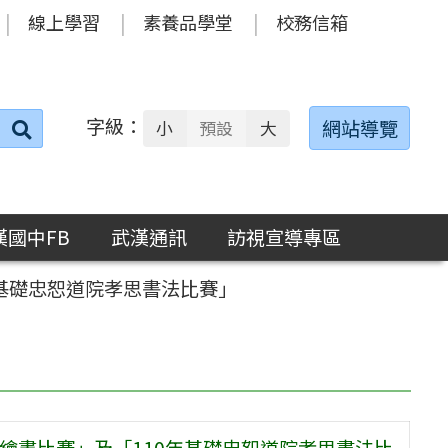
線上學習
素養品學堂
校務信箱
字級：
送出
網站導覽
小
預設
大
搜
尋：
漢國中FB
武漢通訊
訪視宣導專區
年基礎忠恕道院孝思書法比賽」
親繪畫比賽」及「110年基礎忠恕道院孝思書法比