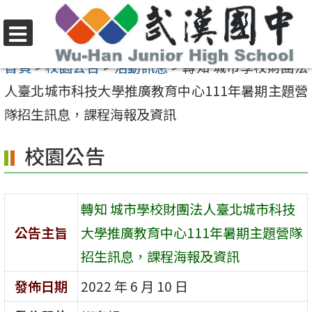
跳
至
選
主
首頁
>
校園公告
>
活動訊息
>
轉知 城市學校財團法
單
要
人臺北城市科技大學推廣教育中心111年暑期主題營
內
隊招生訊息，課程海報及資訊
容
校園公告
區
轉知 城市學校財團法人臺北城市科技
公告主旨
大學推廣教育中心111年暑期主題營隊
招生訊息，課程海報及資訊
發佈日期
2022 年 6 月 10 日