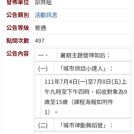
發佈單位
訓育組
公告類別
活動訊息
公告等級
普通
點閱次數
497
公告內容
一、
暑期主題營隊如后：
(一)
「城市烘焙小達人」：
111年7月4日(一)至7月8日(五)上
午九時至下午四時，招收對象為9
歲至15歲（課程海報如附件
1）。
(二)
「城市律動舞蹈營」：