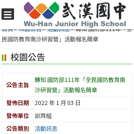
跳
至
選
主
首頁
>
校園公告
>
活動訊息
>
轉知 國防部111年「全
單
要
民國防教育南沙研習營」活動報名簡章
內
校園公告
容
區
轉知 國防部111年「全民國防教育南
公告主旨
沙研習營」活動報名簡章
發佈日期
2022 年 1 月 03 日
發佈單位
訓育組
公告類別
活動訊息