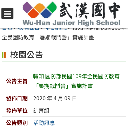
跳
至
選
主
首頁
>
校園公告
>
活動訊息
>
轉知 國防部民國109年
單
要
全民國防教育「暑期戰鬥營」實施計畫
內
校園公告
容
區
轉知 國防部民國109年全民國防教育
公告主旨
「暑期戰鬥營」實施計畫
發佈日期
2020 年 4 月 09 日
發佈單位
訓育組
公告類別
活動訊息