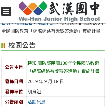
跳
至
選
主
首頁
>
校園公告
>
活動訊息
>
轉知 國防部民國108年
單
要
全民國防教育「網際網路有獎徵答活動」實施計畫
內
校園公告
容
區
轉知 國防部民國108年全民國防教育
公告主旨
「網際網路有獎徵答活動」實施計畫
發佈日期
2019 年 9 月 18 日
發佈單位
訓育組
公告類別
活動訊息