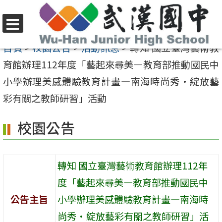
跳
至
選
主
首頁
>
校園公告
>
活動訊息
>
轉知 國立臺灣藝術教
單
要
育館辦理112年度「藝起來尋美―教育部推動國民中
內
小學辦理美感體驗教育計畫―南海時尚秀·綻放藝
容
彩有關之教師研習」活動
區
校園公告
轉知 國立臺灣藝術教育館辦理112年
度「藝起來尋美―教育部推動國民中
公告主旨
小學辦理美感體驗教育計畫―南海時
尚秀·綻放藝彩有關之教師研習」活