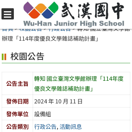
跳
至
選
主
首頁
>
校園公告
>
行政公告
>
轉知 國立臺灣文學館
單
要
辦理「114年度優良文學雜誌補助計畫」
內
校園公告
容
區
轉知 國立臺灣文學館辦理「114年度
公告主旨
優良文學雜誌補助計畫」
發佈日期
2024 年 10 月 11 日
發佈單位
設備組
公告類別
行政公告
,
活動訊息