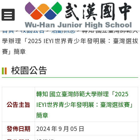
跳
至
選
主
首頁
>
校園公告
>
活動訊息
>
轉知 國立臺灣師範大
單
要
學辦理「2025 IEYI世界青少年發明展：臺灣選拔
內
賽」簡章
容
校園公告
區
轉知 國立臺灣師範大學辦理「2025
公告主旨
IEYI世界青少年發明展：臺灣選拔賽」
簡章
發佈日期
2024 年 9 月 05 日