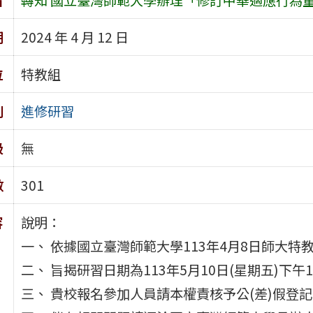
期
2024 年 4 月 12 日
位
特教組
別
進修研習
級
無
數
301
容
說明：
一、 依據國立臺灣師範大學113年4月8日師大特教中
二、 旨揭研習日期為113年5月10日(星期五)下
三、 貴校報名參加人員請本權責核予公(差)假登