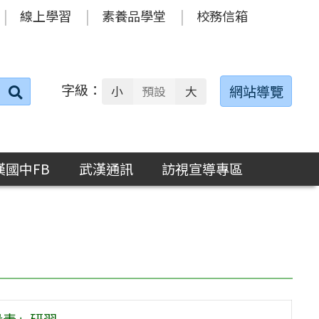
線上學習
素養品學堂
校務信箱
字級：
送出
網站導覽
小
預設
大
搜
尋：
漢國中FB
武漢通訊
訪視宣導專區
量表」研習