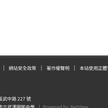
網站安全政策
著作權聲明
本站使用正體
武中路 227 號
市立武漢國民中學
| Powered by
NetView