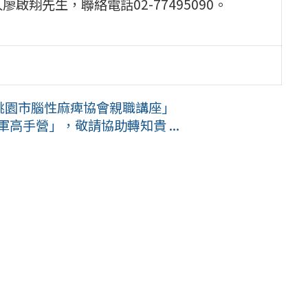
翔先生，聯絡電話02-77495090。
年桃園市腦性麻痺協會親職講座」
高手營」，敬請協助轉知貴 ...