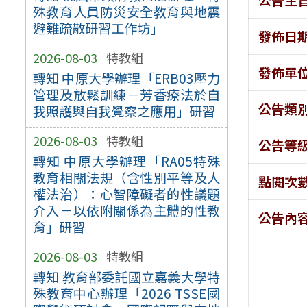
殊教育人員防災安全教育與地震
避難疏散研習工作坊」
發佈日
2026-08-03
特教組
發佈單
轉知 中原大學辦理「ERB03壓力
管理及放鬆訓練－芳香療法於自
公告類
我照護與自我覺察之應用」研習
2026-08-03
特教組
公告等
轉知 中原大學辦理「RA05特殊
教育相關法規（含性別平等及人
點閱次
權法治）：心智障礙者的性議題
介入－以依附關係為主體的性教
公告內
育」研習
2026-08-03
特教組
轉知 教育部委託國立嘉義大學特
殊教育中心辦理「2026 TSSE國