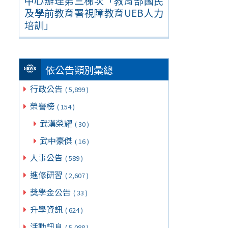
中心辦理第三梯次「教育部國民
及學前教育署視障教育UEB人力
培訓」
依公告類別彙總
行政公告
( 5,899 )
榮譽榜
( 154 )
武漢榮耀
( 30 )
武中豪傑
( 16 )
人事公告
( 589 )
進修研習
( 2,607 )
獎學金公告
( 33 )
升學資訊
( 624 )
活動訊息
( 5,088 )