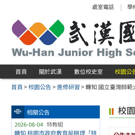
跳
處室電話
學
至
主
要
內
容
區
首頁
關於武漢
數位校史室
校園公
首頁
>
校園公告
>
進修研習
>
轉知 國立臺灣師
校
相關公告
2026-08-04
特教組
轉知 桃園市政府教育局辦理「特
公告主