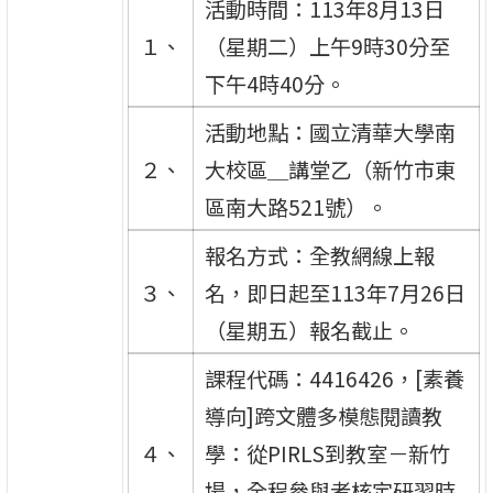
活動時間：113年8月13日
１、
（星期二）上午9時30分至
下午4時40分。
活動地點：國立清華大學南
２、
大校區＿講堂乙（新竹市東
區南大路521號）。
報名方式：全教網線上報
３、
名，即日起至113年7月26日
（星期五）報名截止。
課程代碼：4416426，[素養
導向]跨文體多模態閱讀教
４、
學：從PIRLS到教室－新竹
場，全程參與者核定研習時