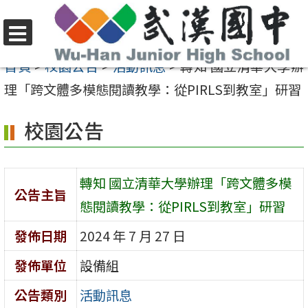
跳
至
選
主
首頁
>
校園公告
>
活動訊息
>
轉知 國立清華大學辦
單
要
理「跨文體多模態閱讀教學：從PIRLS到教室」研習
內
校園公告
容
區
轉知 國立清華大學辦理「跨文體多模
公告主旨
態閱讀教學：從PIRLS到教室」研習
發佈日期
2024 年 7 月 27 日
發佈單位
設備組
公告類別
活動訊息