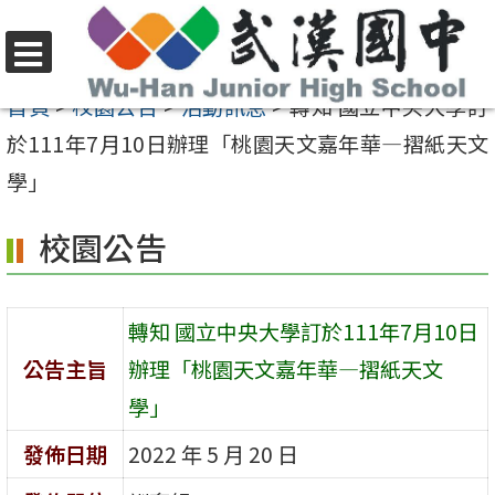
跳
至
選
主
首頁
>
校園公告
>
活動訊息
>
轉知 國立中央大學訂
單
要
於111年7月10日辦理「桃園天文嘉年華—摺紙天文
內
學」
容
校園公告
區
轉知 國立中央大學訂於111年7月10日
公告主旨
辦理「桃園天文嘉年華—摺紙天文
學」
發佈日期
2022 年 5 月 20 日