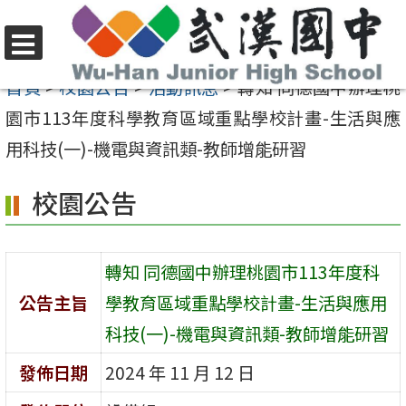
跳
至
選
主
首頁
>
校園公告
>
活動訊息
>
轉知 同德國中辦理桃
單
要
園市113年度科學教育區域重點學校計畫-生活與應
內
用科技(一)-機電與資訊類-教師增能研習
容
校園公告
區
轉知 同德國中辦理桃園市113年度科
公告主旨
學教育區域重點學校計畫-生活與應用
科技(一)-機電與資訊類-教師增能研習
發佈日期
2024 年 11 月 12 日