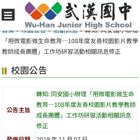
跳
至
選
主
首頁
>
校園公告
>
活動訊息
>
轉知: 同安國小辦理
單
要
「用微電影做生命教育─108年度友善校園影片教學
內
教師成長團體」工作坊研習活動相關訊息修正
容
校園公告
區
轉知: 同安國小辦理「用微電影做生命
教育─108年度友善校園影片教學教師
公告主旨
成長團體」工作坊研習活動相關訊息
修正
發佈日期
2019 年 11 月 07 日