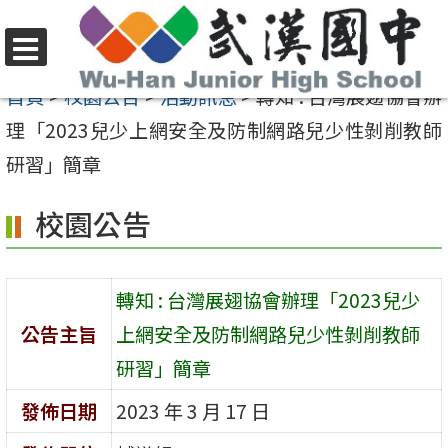
跳
至
選
主
首頁
>
校園公告
>
活動訊息
>
轉知 : 台灣展翅協會辦
單
要
理「2023兒少上網安全及防制網路兒少性剝削教師
內
研習」簡章
容
校園公告
區
轉知 : 台灣展翅協會辦理「2023兒少
公告主旨
上網安全及防制網路兒少性剝削教師
研習」簡章
發佈日期
2023 年 3 月 17 日