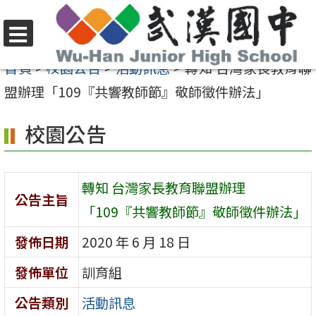
跳
至
選
主
首頁
>
校園公告
>
活動訊息
>
轉知 台灣家長教育聯
單
要
盟辦理「109『共響教師節』敬師徵件辦法」
內
校園公告
容
區
轉知 台灣家長教育聯盟辦理
公告主旨
「109『共響教師節』敬師徵件辦法」
發佈日期
2020 年 6 月 18 日
發佈單位
訓育組
公告類別
活動訊息