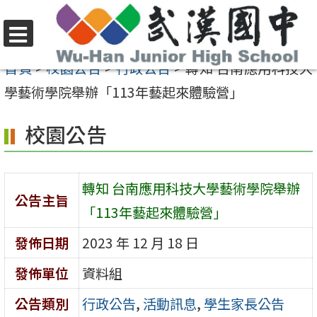
跳
至
選
主
首頁
>
校園公告
>
行政公告
>
轉知 台南應用科技大
單
要
學藝術學院舉辦「113年藝起來體驗營」
內
校園公告
容
區
轉知 台南應用科技大學藝術學院舉辦
公告主旨
「113年藝起來體驗營」
發佈日期
2023 年 12 月 18 日
發佈單位
資料組
公告類別
行政公告
,
活動訊息
,
學生家長公告