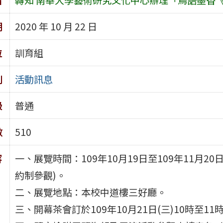
期
2020 年 10 月 22 日
位
訓育組
別
活動訊息
級
普通
數
510
容
一、展覽時間：109年10月19日至109年11月2
約制參觀)。
二、展覽地點：本校中道樓三好廳。
三、開幕茶會訂於109年10月21日(三)10時至1