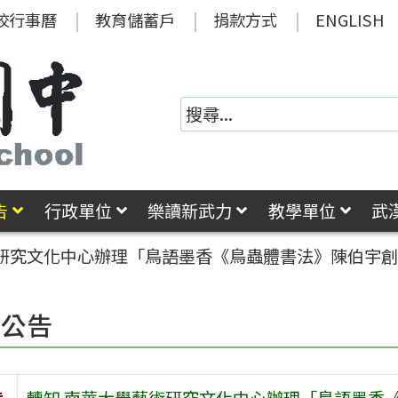
校行事曆
教育儲蓄戶
捐款方式
ENGLISH
告
行政單位
樂讀新武力
教學單位
武
術研究文化中心辦理「鳥語墨香《鳥蟲體書法》陳伯宇
園公告
旨
轉知 南華大學藝術研究文化中心辦理「鳥語墨香