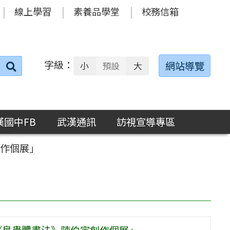
線上學習
素養品學堂
校務信箱
字級：
送出
網站導覽
小
預設
大
搜
尋：
漢國中FB
武漢通訊
訪視宣導專區
創作個展」
《鳥蟲體書法》陳伯宇創作個展」