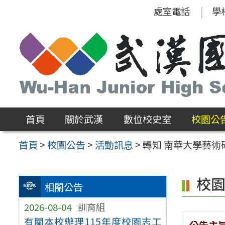
跳
處室電話
學
至
主
要
內
容
區
首頁
關於武漢
數位校史室
校園公
首頁
>
校園公告
>
活動訊息
>
轉知 南華大學藝
校
相關公告
2026-08-04
訓育組
有關本校辦理115年度校園志工
公告主