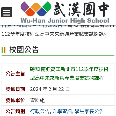
跳
至
選
主
首頁
>
校園公告
>
行政公告
>
轉知 南強高工新北市
單
要
112學年度技術型高中未來新興產業職業試探課程
內
校園公告
容
區
轉知 南強高工新北市112學年度技術
公告主旨
型高中未來新興產業職業試探課程
發佈日期
2024 年 2 月 22 日
發佈單位
資料組
公告類別
行政公告
,
升學資訊
,
學生家長公告