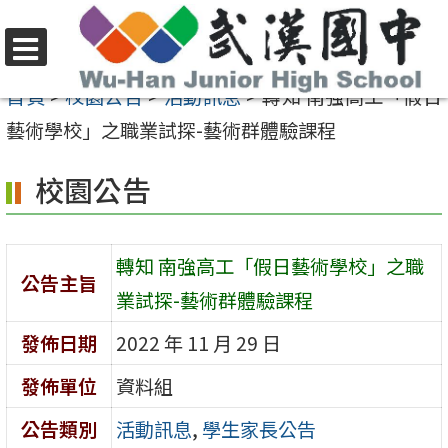
跳
至
選
主
首頁
>
校園公告
>
活動訊息
>
轉知 南強高工「假日
單
要
藝術學校」之職業試探-藝術群體驗課程
內
校園公告
容
區
轉知 南強高工「假日藝術學校」之職
公告主旨
業試探-藝術群體驗課程
發佈日期
2022 年 11 月 29 日
發佈單位
資料組
公告類別
活動訊息
,
學生家長公告