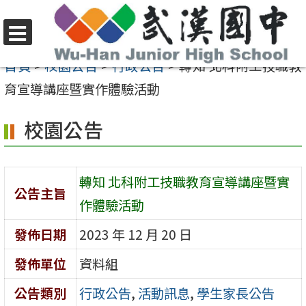
跳
至
選
主
首頁
>
校園公告
>
行政公告
>
轉知 北科附工技職教
單
要
育宣導講座暨實作體驗活動
內
校園公告
容
區
轉知 北科附工技職教育宣導講座暨實
公告主旨
作體驗活動
發佈日期
2023 年 12 月 20 日
發佈單位
資料組
公告類別
行政公告
,
活動訊息
,
學生家長公告