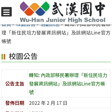
跳
至
選
主
首頁
>
校園公告
>
活動訊息
>
轉知: 內政部移民署辦
單
要
理「新住民培力發展資訊網站」及該網站Line官方
內
帳號
容
校園公告
區
轉知: 內政部移民署辦理「新住民培力
公告主旨
發展資訊網站」及該網站Line官方帳
號
發佈日期
2022 年 2 月 17 日