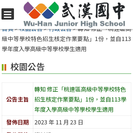
跳
至
選
主
首頁
>
校園公告
>
行政公告
>
轉知 修正「桃連區高
單
要
級中等學校特色招生核定作業要點」1份，並自113
內
學年度入學高級中等學校學生適用
容
校園公告
區
轉知 修正「桃連區高級中等學校特色
公告主旨
招生核定作業要點」1份，並自113學
年度入學高級中等學校學生適用
發佈日期
2023 年 11 月 23 日