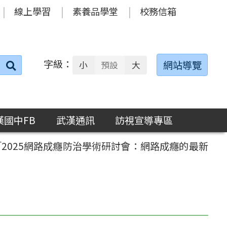
線上學習
素養品學堂
校務信箱
字級：
送出
網站導覽
小
預設
大
搜
尋：
漢國中FB
武漢通訊
訪視宣導專區
「2025網路成癮防治學術研討會：網路成癮的最新