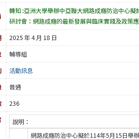
轉知 :亞洲大學舉辦中亞聯大網路成癮防治中心擬於
旨
研討會：網路成癮的最新發展與臨床實踐及政策應
期
2025 年 4 月 18 日
位
輔導組
別
活動訊息
級
普通
數
236
容
說明：
網路成癮防治中心擬於114年5月15日舉