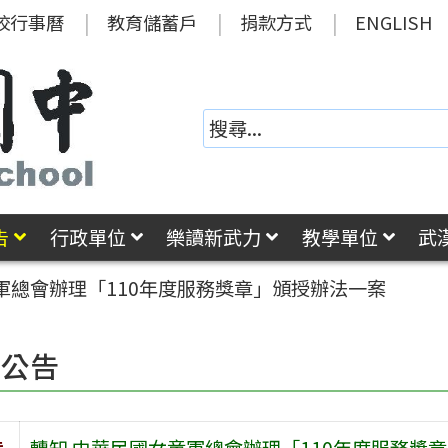
校行事曆
教育儲蓄戶
捐款方式
ENGLISH
告
行政單位
樂讀新武力
教學單位
武
軍總會辦理「110年度服務獎章」頒授辦法一案
園公告
旨
轉知 中華民國女童軍總會辦理「110年度服務獎