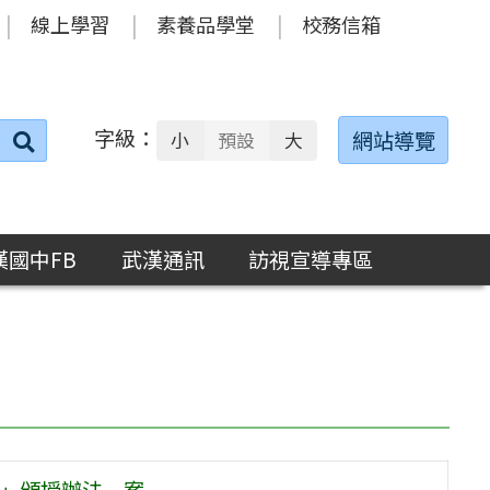
線上學習
素養品學堂
校務信箱
字級：
送出
網站導覽
小
預設
大
搜
尋：
漢國中FB
武漢通訊
訪視宣導專區
章」頒授辦法一案