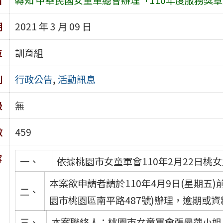
期
2021 年 3 月 09 日
位
訓育組
別
行政公告
,
活動訊息
級
無
數
459
容
一、
依據桃園市女童軍會110年2月22日桃女
本案欲申請者請於110年4月9日(星期五)
二、
園市桃園區南平路487號)辦理，逾期或
三、
本案聯絡人：桃園市女童軍會張曼萍小姐，電話：