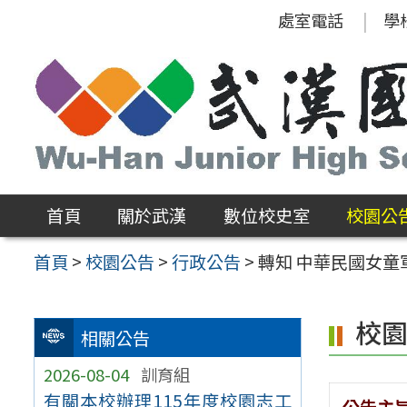
跳
處室電話
學
至
主
要
內
容
區
首頁
關於武漢
數位校史室
校園公
首頁
>
校園公告
>
行政公告
>
轉知 中華民國女童
校
相關公告
2026-08-04
訓育組
有關本校辦理115年度校園志工
公告主