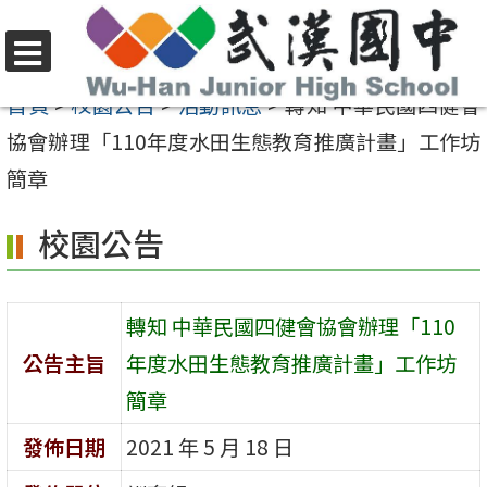
跳
至
選
主
首頁
>
校園公告
>
活動訊息
>
轉知 中華民國四健會
單
要
協會辦理「110年度水田生態教育推廣計畫」工作坊
內
簡章
容
校園公告
區
轉知 中華民國四健會協會辦理「110
公告主旨
年度水田生態教育推廣計畫」工作坊
簡章
發佈日期
2021 年 5 月 18 日