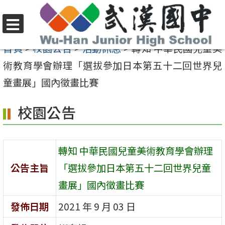
跳
至
選
主
首頁
>
校園公告
>
活動訊息
>
轉知 中華民國兒童美
單
要
術教育學會辦理「選拔參加日本第五十二回世界兒
內
童畫展」國內徵畫比賽
容
校園公告
區
轉知 中華民國兒童美術教育學會辦理
公告主旨
「選拔參加日本第五十二回世界兒童
畫展」國內徵畫比賽
發佈日期
2021 年 9 月 03 日