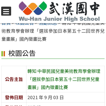
跳
至
選
主
首頁
>
校園公告
>
活動訊息
>
轉知 中華民國兒童美
單
要
術教育學會辦理「選拔參加日本第五十二回世界兒
內
童畫展」國內徵畫比賽
容
校園公告
區
轉知 中華民國兒童美術教育學會辦理
公告主旨
「選拔參加日本第五十二回世界兒童
畫展」國內徵畫比賽
發佈日期
2021 年 9 月 03 日