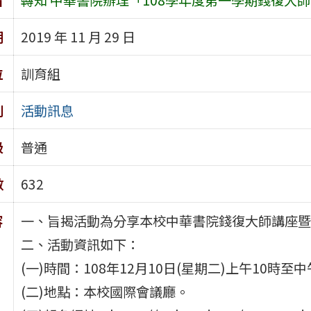
期
2019 年 11 月 29 日
位
訓育組
別
活動訊息
級
普通
數
632
容
一、旨揭活動為分享本校中華書院錢復大師講座暨
二、活動資訊如下：
(一)時間：108年12月10日(星期二)上午10時至中
(二)地點：本校國際會議廳。