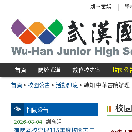
跳
處室電話
學
至
主
要
內
容
區
首頁
關於武漢
數位校史室
校園公
首頁
>
校園公告
>
活動訊息
>
轉知 中華書院辦理
校
相關公告
2026-08-04
訓育組
有關本校辦理115年度校園志工
公告主