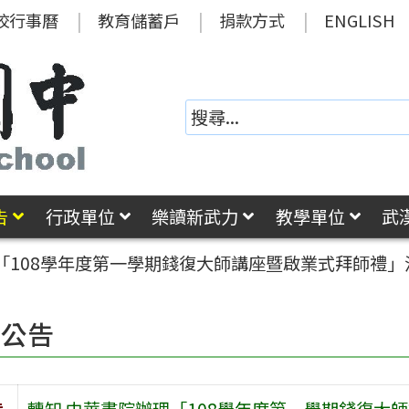
校行事曆
教育儲蓄戶
捐款方式
ENGLISH
告
行政單位
樂讀新武力
教學單位
武
「108學年度第一學期錢復大師講座暨啟業式拜師禮」
園公告
旨
轉知 中華書院辦理「108學年度第一學期錢復大