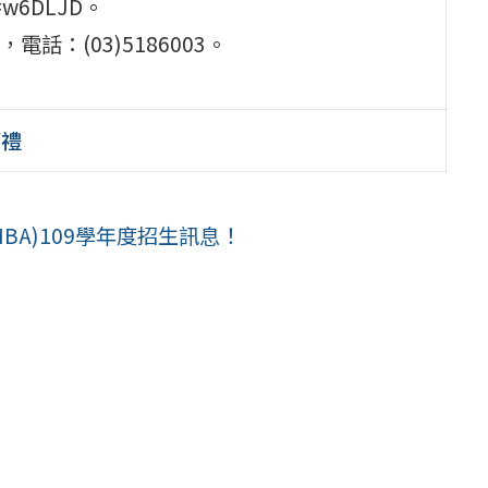
d=w6DLJD。
：(03)5186003。
師禮
BA)109學年度招生訊息！