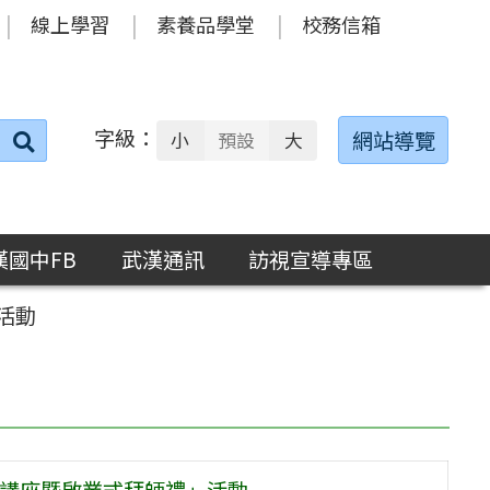
線上學習
素養品學堂
校務信箱
字級：
送出
網站導覽
小
預設
大
搜
尋：
漢國中FB
武漢通訊
訪視宣導專區
活動
師講座暨啟業式拜師禮」活動