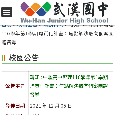
跳
至
選
主
首頁
>
校園公告
>
活動訊息
>
轉知 : 中壢高中辦理
單
要
110學年第1學期均質化計畫：焦點解決取向個案團
內
體督導
容
校園公告
區
轉知 : 中壢高中辦理110學年第1學期
公告主旨
均質化計畫：焦點解決取向個案團體
督導
發佈日期
2021 年 12 月 06 日