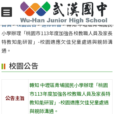
跳
至
選
主
首頁
>
校園公告
>
進修研習
>
轉知 中壢區青埔國民
單
要
小學辦理「桃園市113年度加強各校教職人員及家長
內
特教知能研習」-校園適應欠佳兒童處遇與親師溝
容
通。
區
校園公告
轉知 中壢區青埔國民小學辦理「桃園
市113年度加強各校教職人員及家長特
公告主旨
教知能研習」-校園適應欠佳兒童處遇
與親師溝通。