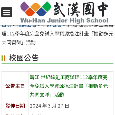
跳
至
選
主
首頁
>
校園公告
>
行政公告
>
轉知 世紀綠能工商辦
單
要
理112學年度完全免試入學資源挹注計畫「推動多元
內
共同營隊」活動
容
校園公告
區
轉知 世紀綠能工商辦理112學年度完
公告主旨
全免試入學資源挹注計畫「推動多元
共同營隊」活動
發佈日期
2024 年 3 月 27 日