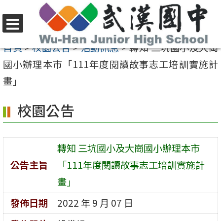
跳
至
選
主
首頁
>
校園公告
>
活動訊息
>
轉知 三坑國小及大崗
單
要
國小辦理本市「111年度閱讀故事志工培訓實施計
內
畫」
容
校園公告
區
轉知 三坑國小及大崗國小辦理本市
公告主旨
「111年度閱讀故事志工培訓實施計
畫」
發佈日期
2022 年 9 月 07 日