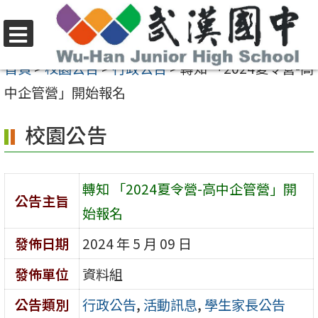
跳
至
選
主
首頁
>
校園公告
>
行政公告
>
轉知 「2024夏令營-高
單
要
中企管營」開始報名
內
校園公告
容
區
轉知 「2024夏令營-高中企管營」開
公告主旨
始報名
發佈日期
2024 年 5 月 09 日
發佈單位
資料組
公告類別
行政公告
,
活動訊息
,
學生家長公告