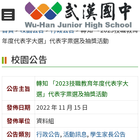
跳
至
選
主
首頁
>
校園公告
>
行政公告
>
轉知 「2023技職教育
單
要
年度代表字大選」代表字票選及抽獎活動
內
校園公告
容
區
轉知 「2023技職教育年度代表字大
公告主旨
選」代表字票選及抽獎活動
發佈日期
2022 年 11 月 15 日
發佈單位
資料組
公告類別
行政公告
,
活動訊息
,
學生家長公告