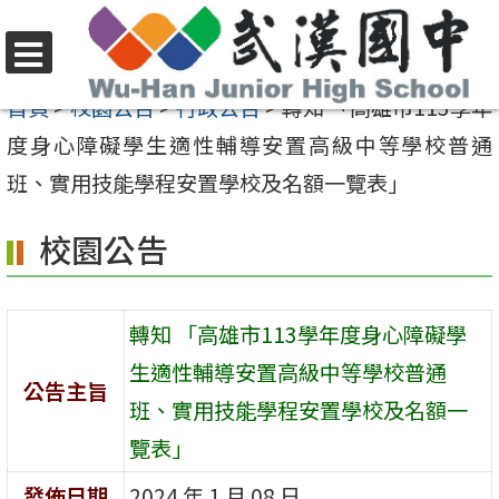
跳
至
選
主
首頁
>
校園公告
>
行政公告
>
轉知 「高雄市113學年
單
要
度身心障礙學生適性輔導安置高級中等學校普通
內
班、實用技能學程安置學校及名額一覽表」
容
校園公告
區
轉知 「高雄市113學年度身心障礙學
生適性輔導安置高級中等學校普通
公告主旨
班、實用技能學程安置學校及名額一
覽表」
發佈日期
2024 年 1 月 08 日