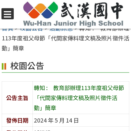
跳
至
選
主
首頁
>
校園公告
>
活動訊息
>
轉知 : 教育部辦理
單
要
113年度祖父母節「代間家傳料理文稿及照片徵件活
內
動」簡章
容
校園公告
區
轉知 : 教育部辦理113年度祖父母節
公告主旨
「代間家傳料理文稿及照片徵件活
動」簡章
發佈日期
2024 年 5 月 14 日