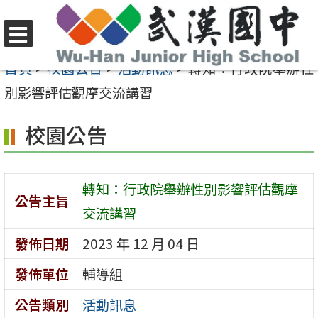
跳
至
選
主
首頁
>
校園公告
>
活動訊息
>
轉知：行政院舉辦性
單
要
別影響評估觀摩交流講習
內
校園公告
容
區
轉知：行政院舉辦性別影響評估觀摩
公告主旨
交流講習
發佈日期
2023 年 12 月 04 日
發佈單位
輔導組
公告類別
活動訊息