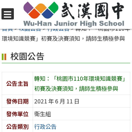
跳
至
選
主
首頁
>
校園公告
>
行政公告
>
轉知：「桃園市110年
單
要
環境知識競賽」初賽及決賽須知，請師生積極參與
內
校園公告
容
區
轉知：「桃園市110年環境知識競賽」
公告主旨
初賽及決賽須知，請師生積極參與
發佈日期
2021 年 6 月 11 日
發佈單位
衛生組
公告類別
行政公告