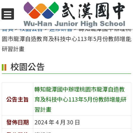
跳
至
選
主
首頁
>
校園公告
>
進修研習
>
轉知龍潭國中辦理桃
單
要
園市龍潭自造教育及科技中心113年5月份教師增能
內
研習計畫
容
校園公告
區
轉知龍潭國中辦理桃園市龍潭自造教
公告主旨
育及科技中心113年5月份教師增能研
習計畫
發佈日期
2024 年 4 月 30 日