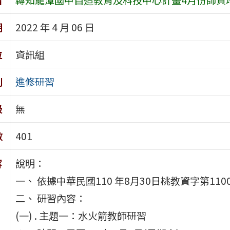
期
2022 年 4 月 06 日
位
資訊組
別
進修研習
級
無
數
401
容
說明：
一、 依據中華民國110 年8月30日桃教資字第110
二、 研習內容：
(一) . 主題一：水火箭教師研習