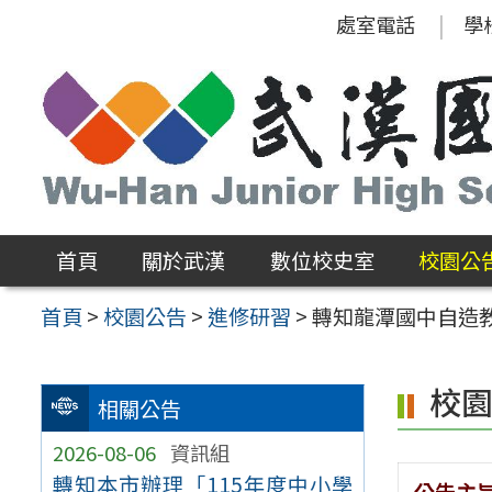
跳
處室電話
學
至
主
要
內
容
區
首頁
關於武漢
數位校史室
校園公
首頁
>
校園公告
>
進修研習
>
轉知龍潭國中自造
校
相關公告
2026-08-06
資訊組
轉知本市辦理「115年度中小學
公告主