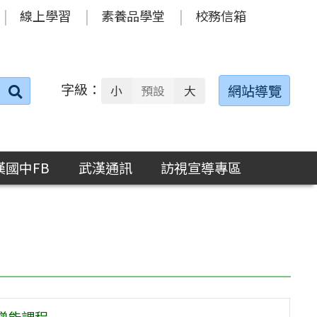
線上學習
素養品學堂
校務信箱
字級：
送出
網站導覽
小
預設
大
搜
尋：
漢國中FB
武漢通訊
訪視宣導專區
增能課程