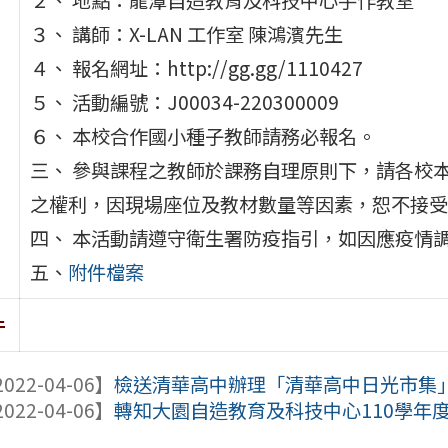
３、 講師：X-LAN 工作室 陳鴻濱先生
４、 報名網址：http://gg.gg/1110427
５、 活動編號：J00034-220300009
６、 本校合作國小種子教師請務必報名。
三、 參與課程之教師於課務自理原則下，請各校本
之權利，因現場座位及教材數量等因素，恕不接受
四、 本活動請遵守衛生署防疫指引，如因應疫情
五、
附件檔案
件
022-04-06】
檢送清華高中辦理「清華高中日光市集
022-04-06】
轉知大園自造教育及科技中心110學年