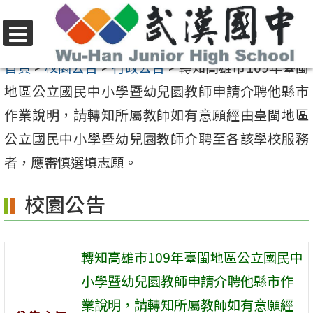
跳
至
選
主
首頁
>
校園公告
>
行政公告
>
轉知高雄市109年臺閩
單
要
地區公立國民中小學暨幼兒園教師申請介聘他縣市
內
作業說明，請轉知所屬教師如有意願經由臺閩地區
容
公立國民中小學暨幼兒園教師介聘至各該學校服務
區
者，應審慎選填志願。
校園公告
轉知高雄市109年臺閩地區公立國民中
小學暨幼兒園教師申請介聘他縣市作
業說明，請轉知所屬教師如有意願經